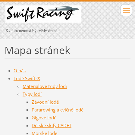
Kvalita nemusí být vždy drahá
Mapa stránek
O nás
Lodě Swift ®
Materiálové třídy lodí
Typy lodí
Závodní lodě
Pararowing a cvičné lodě
Gigové lodě
Dětské skify CADET
Mořské lodě