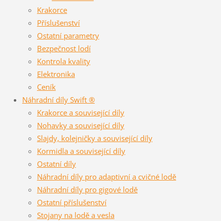
Krakorce
Příslušenství
Ostatní parametry
Bezpečnost lodí
Kontrola kvality
Elektronika
Ceník
Náhradní díly Swift ®
Krakorce a související díly
Nohavky a související díly
Slajdy, kolejničky a související díly
Kormidla a související díly
Ostatní díly
Náhradní díly pro adaptivní a cvičné lodě
Náhradní díly pro gigové lodě
Ostatní příslušenství
Stojany na lodě a vesla