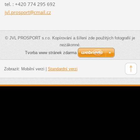
tel. : +420 774 295 692
jvl.pros
port@cma
il.cz
© JVL PROSPORT s.r.o. Kopírování a šíření zde použitých fotografií je
nezákonné.
Tvorba www stránek zdarma
Zobrazit:
Mobilní verzi
|
Standardní verzi