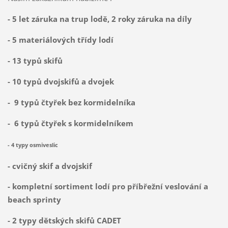
- 5 let záruka na trup lodě, 2 roky záruka na díly
- 5 materiálových třídy lodí
- 13 typů skifů
- 10 typů dvojskifů a dvojek
- 9 typů čtyřek bez kormidelníka
- 6 typů čtyřek s kormidelníkem
- 4 typy osmiveslic
- cvičný skif a dvojskif
- kompletní sortiment lodí pro příbřežní veslování a
beach sprinty
- 2 typy dětských skifů CADET