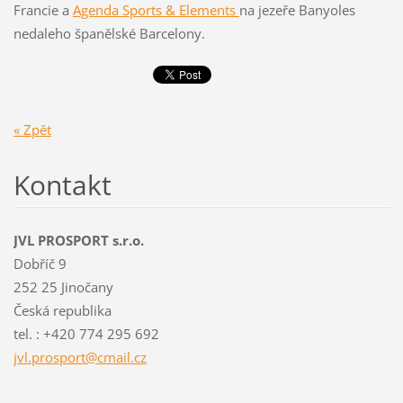
Francie a
Agenda Sports & Elements
na jezeře Banyoles
nedaleho španělské Barcelony.
« Zpět
Kontakt
JVL PROSPORT s.r.o.
Dobříč 9
252 25 Jinočany
Česká republika
tel. : +420 774 295 692
jvl.pros
port@cma
il.cz