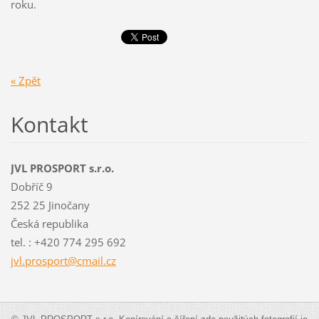
roku.
« Zpět
Kontakt
JVL PROSPORT s.r.o.
Dobříč 9
252 25 Jinočany
Česká republika
tel. : +420 774 295 692
jvl.pros
port@cma
il.cz