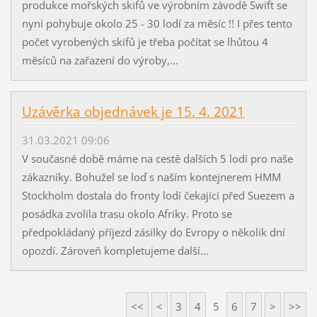
produkce mořských skifů ve výrobním závodě Swift se
nyní pohybuje okolo 25 - 30 lodí za měsíc !! I přes tento
počet vyrobených skifů je třeba počítat se lhůtou 4
měsíců na zařazení do výroby,...
Uzávěrka objednávek je 15. 4. 2021
31.03.2021 09:06
V současné době máme na cestě dalších 5 lodí pro naše
zákazníky. Bohužel se loď s naším kontejnerem HMM
Stockholm dostala do fronty lodí čekající před Suezem a
posádka zvolila trasu okolo Afriky. Proto se
předpokládaný příjezd zásilky do Evropy o několik dní
opozdí. Zároveň kompletujeme další...
<<
<
3
4
5
6
7
>
>>