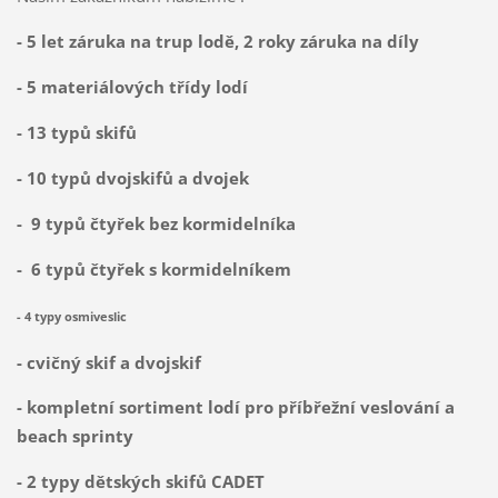
- 5 let záruka na trup lodě, 2 roky záruka na díly
- 5 materiálových třídy lodí
- 13 typů skifů
- 10 typů dvojskifů a dvojek
- 9 typů čtyřek bez kormidelníka
- 6 typů čtyřek s kormidelníkem
- 4 typy osmiveslic
- cvičný skif a dvojskif
- kompletní sortiment lodí pro příbřežní veslování a
beach sprinty
- 2 typy dětských skifů CADET