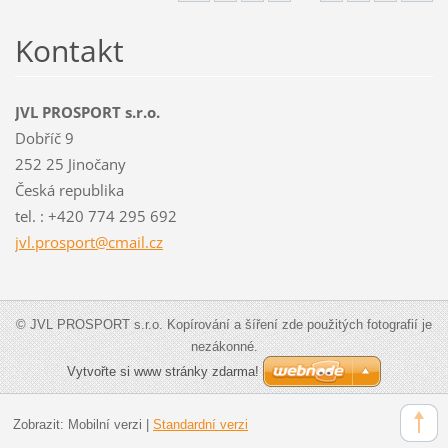
Kontakt
JVL PROSPORT s.r.o.
Dobříč 9
252 25 Jinočany
Česká republika
tel. : +420 774 295 692
jvl.pros
port@cma
il.cz
© JVL PROSPORT s.r.o. Kopírování a šíření zde použitých fotografií je
nezákonné.
Vytvořte si www stránky zdarma!
Zobrazit:
Mobilní verzi
|
Standardní verzi