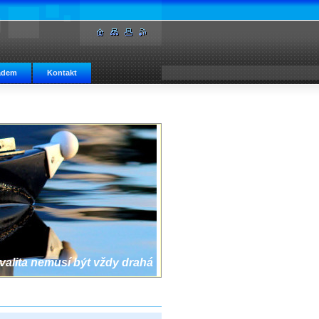
adem
Kontakt
valita nemusí být vždy drahá