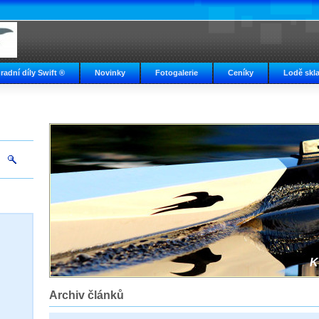
radní díly Swift ®
Novinky
Fotogalerie
Ceníky
Lodě skl
K
Archiv článků