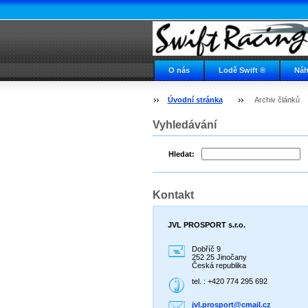
O nás
Lodě Swift ®
Náh
Napište nám
Swift ve světě
Úvodní stránka
Archiv článků
Vyhledávání
Hledat:
Kontakt
JVL PROSPORT s.r.o.
Dobříč 9
252 25 Jinočany
Česká republika
tel. : +420 774 295 692
jvl.pros
port@cma
il.cz