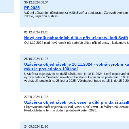
30.12.2024 08:34
PF 2025
Vážení zákazníci, děkujeme za Vaši přízeň a spolupráci. Zároveň bychom 
zdraví, úspěchů a štěstí.
01.12.2024 13:20
Nový ceník náhradních dílů a příslušenství lodí Swift
Od 1.12.2024 platí nový ceník náhradních dílů a příslušenství. Naleznete j
25.10.2024 11:27
Uzávěrka objednávek je 10.11.2024 - volná výrobní 
roku je posledních 100 lodí
Uzávěrka objednávek na další zásilku lodí je 10.11.2024. Lodě objednané
výroby, kde do Čínského nového roku zbývá kapacita na posledních 100 l
vycházejí tentokrát na 28.ledna 2025. Výroba lodí bude od 15.1. do 15.2.20
27.09.2024 11:22
Uzávěrka objednávek lodí, vesel a dílů pro další zásil
Připravujeme další objednávku lodí, vesel a dílů Swift. Uzávěrka zákaznic
Předpokládaný termín dodání je duben/květen 2025.
24.09.2024 11:20