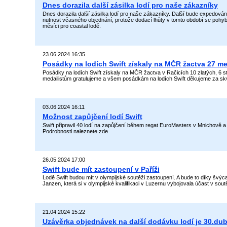
Dnes dorazila další zásilka lodí pro naše zákazníky
Dnes dorazila další zásilka lodí pro naše zákazníky. Další bude expedová
nutnost včasného objednání, protože dodací lhůty v tomto období se pohybu
měsíci pro coastal lodě.
23.06.2024 16:35
Posádky na lodích Swift získaly na MČR žactva 27 me
Posádky na lodích Swift získaly na MČR žactva v Račicích 10 zlatých, 6 s
medailistům gratulujeme a všem posádkám na lodích Swift děkujeme za sk
03.06.2024 16:11
Možnost zapůjčení lodí Swift
Swift připravil 40 lodí na zapůjčení během regat EuroMasters v Mnichově 
Podrobnosti naleznete zde
26.05.2024 17:00
Swift bude mít zastoupení v Paříži
Lodě Swift budou mít v olympijské soutěži zastoupení. A bude to díky švýc
Janzen, která si v olympijské kvalifikaci v Luzernu vybojovala účast v sout
21.04.2024 15:22
Uzávěrka objednávek na další dodávku lodí je 30.du