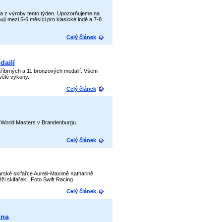
na z výroby tento týden. Upozorňujeme na
jí mezi 5-6 měsíci pro klasické lodě a 7-8
Celý článek
dailí
tříbrných a 11 bronzových medailí. Všem
vělé výkony.
Celý článek
a World Masters v Brandenburgu.
Celý článek
arské skifařce Aurelii-Maximě Katharině
ěži skifařek. Foto Swift Racing
Celý článek
bna