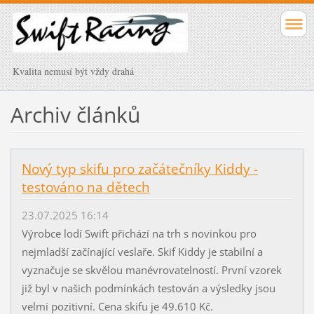
Kvalita nemusí být vždy drahá
Archiv článků
Nový typ skifu pro začátečníky Kiddy -
testováno na dětech
23.07.2025 16:14
Výrobce lodí Swift přichází na trh s novinkou pro
nejmladší začínající veslaře. Skif Kiddy je stabilní a
vyznačuje se skvělou manévrovatelností. První vzorek
již byl v našich podmínkách testován a výsledky jsou
velmi pozitivní. Cena skifu je 49.610 Kč.