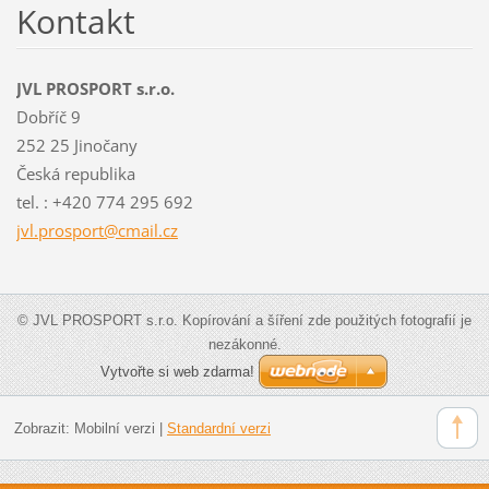
Kontakt
JVL PROSPORT s.r.o.
Dobříč 9
252 25 Jinočany
Česká republika
tel. : +420 774 295 692
jvl.pros
port@cma
il.cz
© JVL PROSPORT s.r.o. Kopírování a šíření zde použitých fotografií je
nezákonné.
Vytvořte si web zdarma!
Zobrazit:
Mobilní verzi
|
Standardní verzi