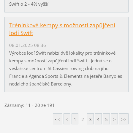
Swift o 2 - 4% vyšší.
Tréninkové kempy s možností zapůjčení
lodí Swift
08.01.2025 08:36
Výrobce lodí Swift nabízí dvě lokality pro tréninkové
kempy s možností zapůjčení lodí Swift. Jedná se o
veslařské centrum St Cassien rowing club na jihu
Francie a Agenda Sports & Elements na jezeře Banyoles
nedaleho španělské Barcelony.
Záznamy: 11 - 20 ze 191
<<
<
1
2
3
4
5
>
>>