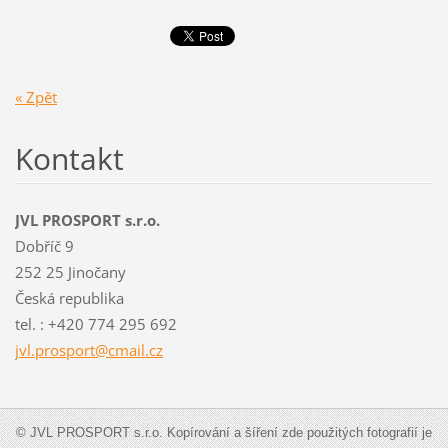
« Zpět
Kontakt
JVL PROSPORT s.r.o.
Dobříč 9
252 25 Jinočany
Česká republika
tel. : +420 774 295 692
jvl.pros
port@cma
il.cz
© JVL PROSPORT s.r.o. Kopírování a šíření zde použitých fotografií je