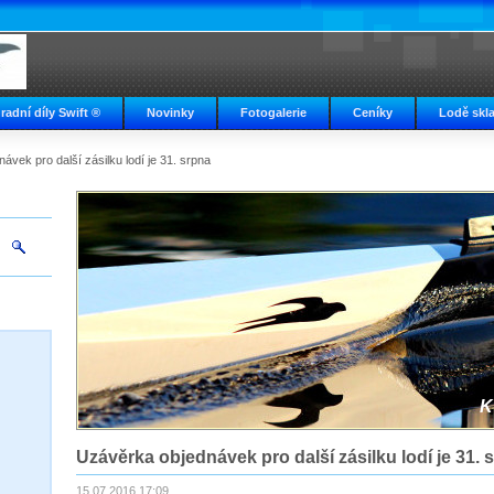
radní díly Swift ®
Novinky
Fotogalerie
Ceníky
Lodě skl
vek pro další zásilku lodí je 31. srpna
K
Uzávěrka objednávek pro další zásilku lodí je 31. 
15.07.2016 17:09