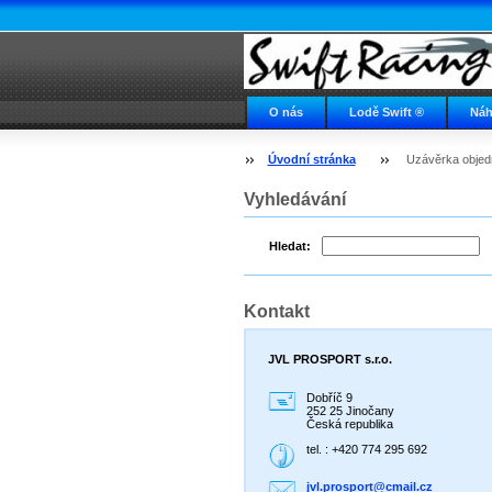
O nás
Lodě Swift ®
Náh
Napište nám
Swift ve světě
Úvodní stránka
Uzávěrka objedná
Vyhledávání
Hledat:
Kontakt
JVL PROSPORT s.r.o.
Dobříč 9
252 25 Jinočany
Česká republika
tel. : +420 774 295 692
jvl.pros
port@cma
il.cz