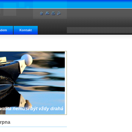
adem
Kontakt
valita nemusí být vždy drahá
srpna