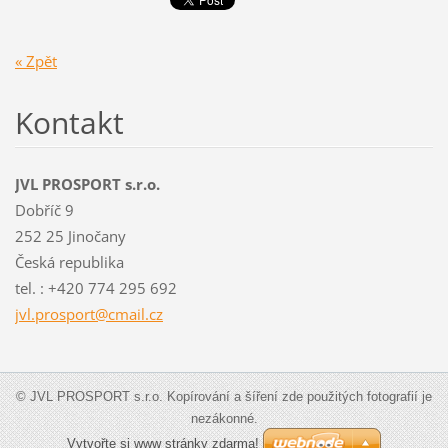
« Zpět
Kontakt
JVL PROSPORT s.r.o.
Dobříč 9
252 25 Jinočany
Česká republika
tel. : +420 774 295 692
jvl.pros
port@cma
il.cz
© JVL PROSPORT s.r.o. Kopírování a šíření zde použitých fotografií je
nezákonné.
Vytvořte si www stránky zdarma!