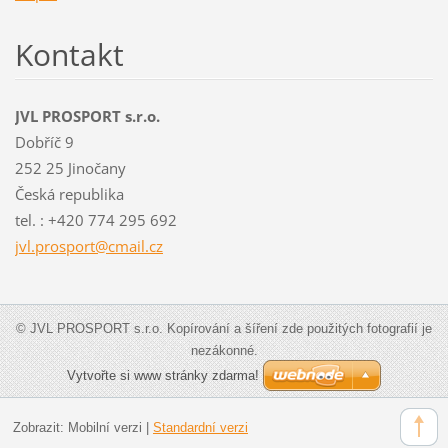
Kontakt
JVL PROSPORT s.r.o.
Dobříč 9
252 25 Jinočany
Česká republika
tel. : +420 774 295 692
jvl.pros
port@cma
il.cz
© JVL PROSPORT s.r.o. Kopírování a šíření zde použitých fotografií je
nezákonné.
Vytvořte si www stránky zdarma!
Zobrazit:
Mobilní verzi
|
Standardní verzi