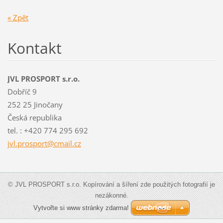
« Zpět
Kontakt
JVL PROSPORT s.r.o.
Dobříč 9
252 25 Jinočany
Česká republika
tel. : +420 774 295 692
jvl.pros
port@cma
il.cz
© JVL PROSPORT s.r.o. Kopírování a šíření zde použitých fotografií je
nezákonné.
Vytvořte si www stránky zdarma!