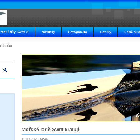
radní díly Swift ®
Novinky
Fotogalerie
Ceníky
Lodě skl
t kralují
K
Mořské lodě Swift kralují
15.03.2020 14:46