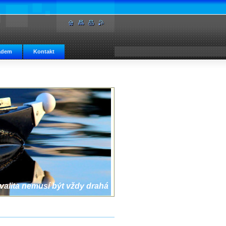
adem
Kontakt
valita nemusí být vždy drahá