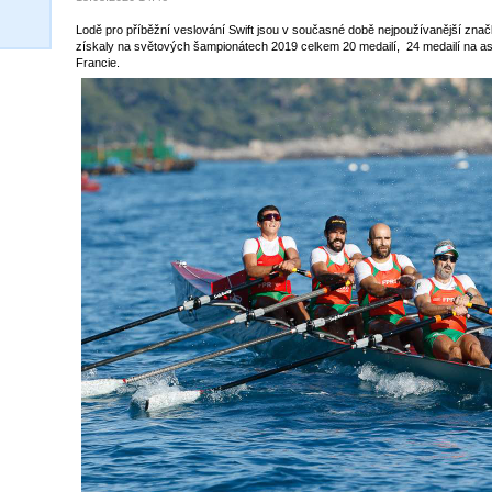
Lodě pro příběžní veslování Swift jsou v současné době nejpoužívanější znač
získaly na světových šampionátech 2019 celkem 20 medailí, 24 medailí na as
Francie.