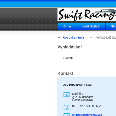
O nás
Lodě Swift ®
Náh
Napište nám
Swift ve světě
Úvodní stránka
Mořské lodě Swif
Vyhledávání
Hledat:
Kontakt
JVL PROSPORT s.r.o.
Dobříč 9
252 25 Jinočany
Česká republika
tel. : +420 774 295 692
jvl.pros
port@cma
il.cz