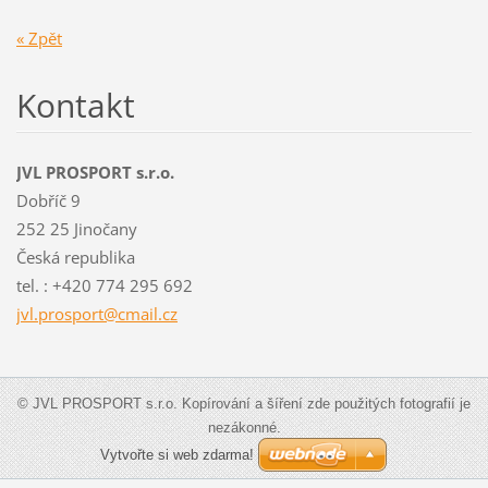
« Zpět
Kontakt
JVL PROSPORT s.r.o.
Dobříč 9
252 25 Jinočany
Česká republika
tel. : +420 774 295 692
jvl.pros
port@cma
il.cz
© JVL PROSPORT s.r.o. Kopírování a šíření zde použitých fotografií je
nezákonné.
Vytvořte si web zdarma!