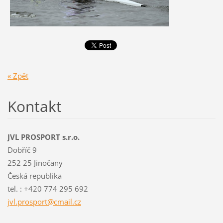
« Zpět
Kontakt
JVL PROSPORT s.r.o.
Dobříč 9
252 25 Jinočany
Česká republika
tel. : +420 774 295 692
jvl.pros
port@cma
il.cz