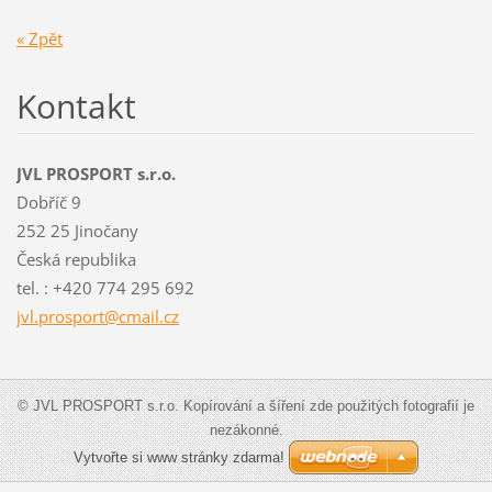
« Zpět
Kontakt
JVL PROSPORT s.r.o.
Dobříč 9
252 25 Jinočany
Česká republika
tel. : +420 774 295 692
jvl.pros
port@cma
il.cz
© JVL PROSPORT s.r.o. Kopírování a šíření zde použitých fotografií je
nezákonné.
Vytvořte si www stránky zdarma!