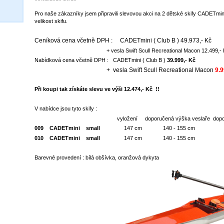
Pro naše zákazníky jsem připravili slevovou akci na 2 dětské skify CADETmin
velikost skifu.
Ceníková cena včetně DPH : CADETmini ( Club B ) 49.973,- Kč
+ vesla Swift Scull Recreational Macon 12.499,- 
Nabídková cena včetně DPH : CADETmini ( Club B )
39.999,- Kč
+ vesla Swift Scull Recreational Macon
9.9
Při koupi tak získáte slevu ve výši 12.474,- Kč !!
V nabídce jsou tyto skify :
vyložení doporučená výška veslaře doporučená
009 CADETmini small
147 cm 140 - 155 cm 40 
010 CADETmini small
147 cm
140 - 155 cm 40
Barevné provedení : bílá obšívka, oranžová dykyta