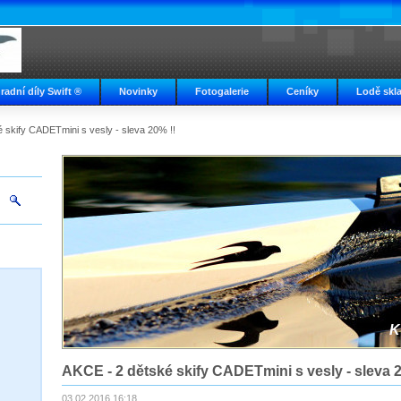
radní díly Swift ®
Novinky
Fotogalerie
Ceníky
Lodě skl
 skify CADETmini s vesly - sleva 20% !!
K
AKCE - 2 dětské skify CADETmini s vesly - sleva 2
03.02.2016 16:18