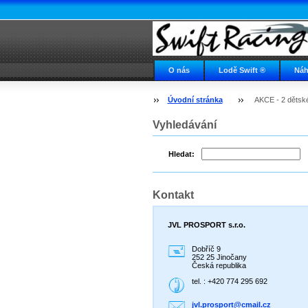
O nás
Lodě Swift ®
Náh
Napište nám
Swift ve světě
Úvodní stránka
AKCE - 2 dětské
Vyhledávání
Hledat:
Kontakt
JVL PROSPORT s.r.o.
Dobříč 9
252 25 Jinočany
Česká republika
tel. : +420 774 295 692
jvl.pros
port@cma
il.cz