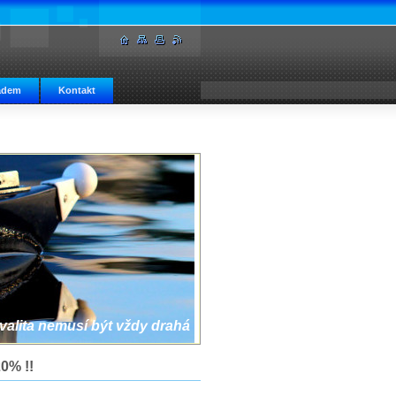
adem
Kontakt
valita nemusí být vždy drahá
0% !!