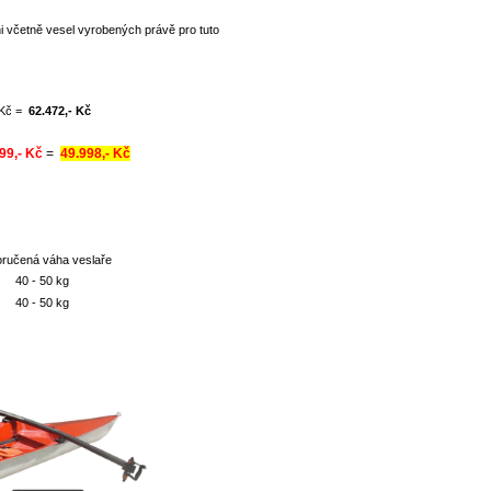
i včetně vesel vyrobených právě pro tuto
Kč =
62.472,- Kč
99,- Kč
=
49.998,- Kč
 váha veslaře
- 50 kg
 - 50 kg